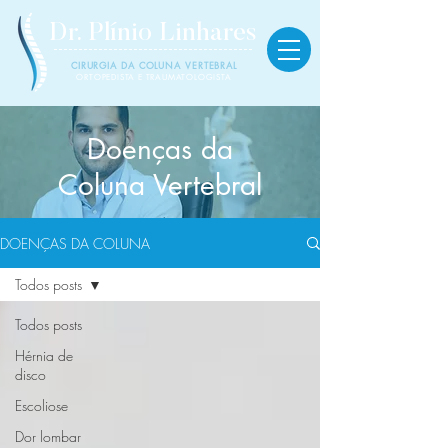
Dr. Plínio
Linhares
CIRURGIA DA COLUNA VERTEBRAL
ORTOPEDISTA E TRAUMATOLOGISTA
Doenças da
Coluna Vertebral
DOENÇAS DA COLUNA
Todos posts
Todos posts
Hérnia de
disco
Escoliose
Dor lombar