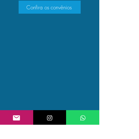
Confira os convênios
CLÍNICA TRAUMASPORT
Rua Coronel Linhares, 950, sala 206.
Bairro Meireles - Fortaleza/CE