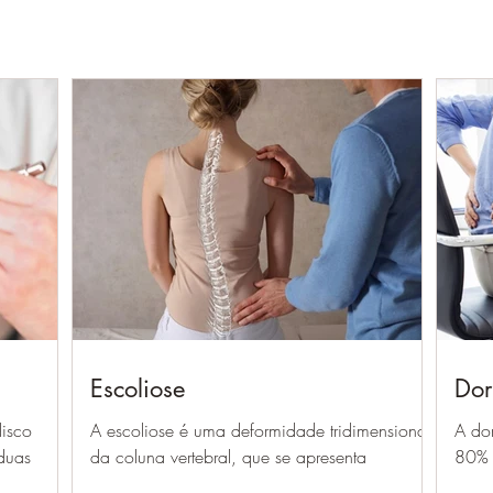
Escoliose
Dor
disco
A escoliose é uma deformidade tridimensional
A dor
 duas
da coluna vertebral, que se apresenta
80% 
 se
clinicamente como um desvio lateral da
da O