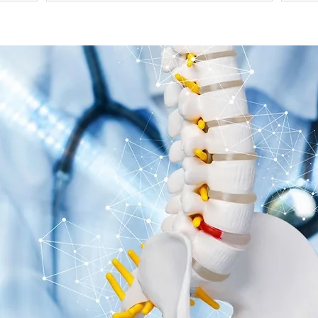
mesma. Em termo...
cond
CANAL NO YOUTUBE