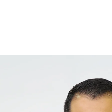
Dr. Plínio
Linhares
CIRURGIA DA COLUNA VERTEBRAL
ORTOPEDISTA E TRAUMATOLOGISTA
ÓPICA
DOENÇAS DA COLUNA
DICAS DE SAÚDE
POSTS