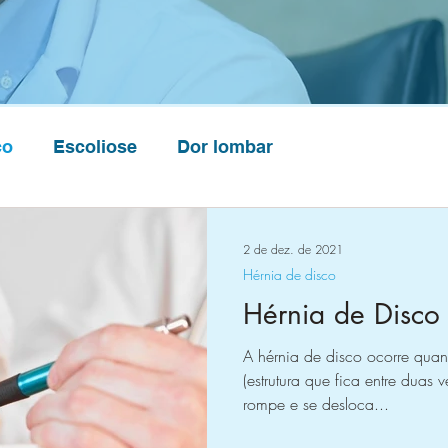
co
Escoliose
Dor lombar
2 de dez. de 2021
Hérnia de disco
Hérnia de Disco
A hérnia de disco ocorre quand
(estrutura que fica entre duas 
rompe e se desloca...