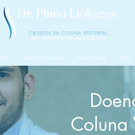
Dr. Plínio
Linhares
CIRURGIA DA COLUNA VERTEBRAL
ORTOPEDISTA E TRAUMATOLOGISTA
ÓPICA
DOENÇAS DA COLUNA
DICAS DE SAÚDE
POSTS
Doen
Coluna 